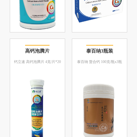
高钙泡腾片
泰百纳3瓶装
钙立速 高钙泡腾片 4克/片*20
泰百纳 螯合钙 100克/瓶x3瓶