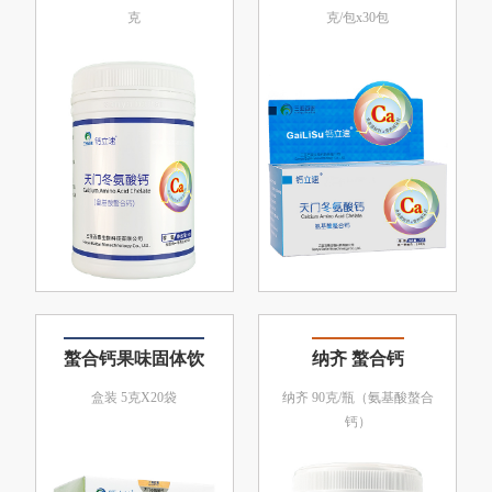
克
克/包x30包
螯合钙果味固体饮
纳齐 螯合钙
盒装 5克X20袋
纳齐 90克/瓶（氨基酸螯合
钙）